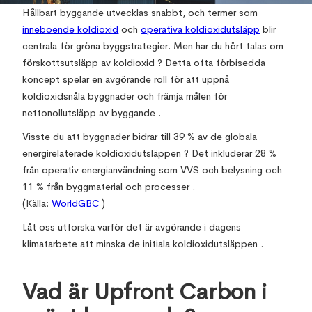
Hållbart byggande utvecklas snabbt, och termer som
inneboende koldioxid
och
operativa koldioxidutsläpp
blir
centrala för gröna byggstrategier. Men har du hört talas om
förskottsutsläpp av koldioxid ? Detta ofta förbisedda
koncept spelar en avgörande roll för att uppnå
koldioxidsnåla byggnader och främja målen för
nettonollutsläpp av byggande .
Visste du att byggnader bidrar till 39 % av de globala
energirelaterade koldioxidutsläppen ? Det inkluderar 28 %
från operativ energianvändning som VVS och belysning och
11 % från byggmaterial och processer .
(Källa:
WorldGBC
)
Låt oss utforska varför det är avgörande i dagens
klimatarbete att minska de initiala koldioxidutsläppen .
Vad är Upfront Carbon i