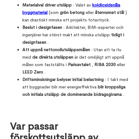
Materialval driver utsläpp
: Valet av
koldioxidsnåla
byggmaterial
(som
grön betong
eller
återvunnet stål
)
kan drastiskt minska ett projekts fotavtryck.
Beslut i designfasen
: Arkitekter, BIM-experter och
ingenjörer har störst makt att minska utsläpp
tidigt i
designfasen
.
Att uppnå nettonollutsläppsmålen
: Utan att ta itu
med
de direkta utsläppen
är det omöjligt att uppnå
målen som fastställts i
Parisavtalet
,
RIBA 2030
eller
LEED Zero
.
Driftsminskningar belyser initial belastning
: I takt med
att byggnader blir mer energieffektiva
blir kroppsliga
och initiala utsläpp de dominerande bidragsgivarna
.
Var passar
förskottsutsläpp av