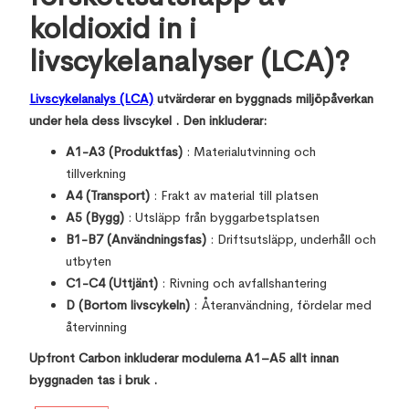
koldioxid in i
livscykelanalyser (LCA)?
Livscykelanalys (LCA)
utvärderar en byggnads miljöpåverkan
under hela dess livscykel . Den inkluderar:
A1-A3 (Produktfas)
: Materialutvinning och
tillverkning
A4 (Transport)
: Frakt av material till platsen
A5 (Bygg)
: Utsläpp från byggarbetsplatsen
B1-B7 (Användningsfas)
: Driftsutsläpp, underhåll och
utbyten
C1-C4 (Uttjänt)
: Rivning och avfallshantering
D (Bortom livscykeln)
: Återanvändning, fördelar med
återvinning
Upfront Carbon inkluderar modulerna A1–A5 allt innan
byggnaden tas i bruk .