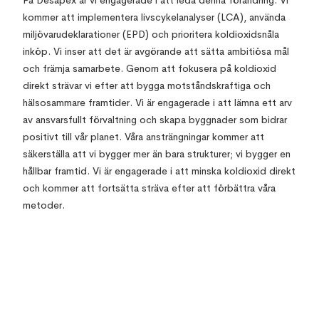
På Desapex är vi engagerade i att leda denna förändring. Vi
kommer att implementera livscykelanalyser (LCA), använda
miljövarudeklarationer (EPD) och prioritera koldioxidsnåla
inköp. Vi inser att det är avgörande att sätta ambitiösa mål
och främja samarbete. Genom att fokusera på koldioxid
direkt strävar vi efter att bygga motståndskraftiga och
hälsosammare framtider. Vi är engagerade i att lämna ett arv
av ansvarsfullt förvaltning och skapa byggnader som bidrar
positivt till vår planet. Våra ansträngningar kommer att
säkerställa att vi bygger mer än bara strukturer; vi bygger en
hållbar framtid. Vi är engagerade i att minska koldioxid direkt
och kommer att fortsätta sträva efter att förbättra våra
metoder.