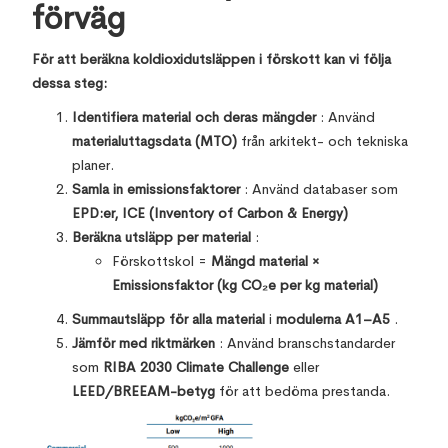
förväg
För att beräkna koldioxidutsläppen i förskott kan vi följa
dessa steg:
Identifiera material och deras mängder
: Använd
materialuttagsdata (MTO)
från arkitekt- och tekniska
planer.
Samla in emissionsfaktorer
: Använd databaser som
EPD:er, ICE (Inventory of Carbon & Energy)
Beräkna utsläpp per material
:
Förskottskol =
Mängd material ×
Emissionsfaktor (kg CO₂e per kg material)
Summautsläpp för alla material
i
modulerna A1–A5
.
Jämför med riktmärken
: Använd branschstandarder
som
RIBA 2030 Climate Challenge
eller
LEED/BREEAM-betyg
för att bedöma prestanda.