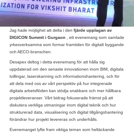
Jag hade möjlighet att delta i den
fjärde upplagan av
DIGICON Summit i Gurgaon
, ett evenemang som samlade
yrkesverksamma som formar framtiden för digitalt byggande
och AECO-branschen.
Desapex deltog i detta evenemang för att hålla sig
uppdaterad om den senaste innovationen inom BIM, digitala
tvillingar, laserskanning och informationshantering, och för
att dela med oss ​​av vårt perspektiv på hur integrerade
digitala arbetsflöden kan stödja snabbare och mer hållbara
projektleveranser. Vårt bidrag fokuserade främst på att
diskutera verkliga utmaningar inom digital teknik och hur
strukturerad data, visualisering och digital tillgångshantering
förändrar hur projekt levereras och underhålls.
Evenemanget lyfte fram viktiga teman som heltäckande