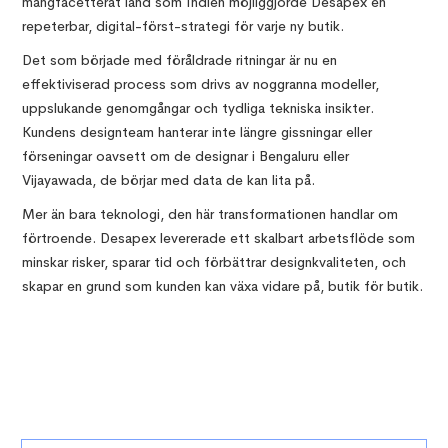
mångfacetterat land som Indien möjliggjorde Desapex en
repeterbar, digital-först-strategi för varje ny butik.
Det som började med föråldrade ritningar är nu en
effektiviserad process som drivs av noggranna modeller,
uppslukande genomgångar och tydliga tekniska insikter.
Kundens designteam hanterar inte längre gissningar eller
förseningar oavsett om de designar i Bengaluru eller
Vijayawada, de börjar med data de kan lita på.
Mer än bara teknologi, den här transformationen handlar om
förtroende. Desapex levererade ett skalbart arbetsflöde som
minskar risker, sparar tid och förbättrar designkvaliteten, och
skapar en grund som kunden kan växa vidare på, butik för butik.