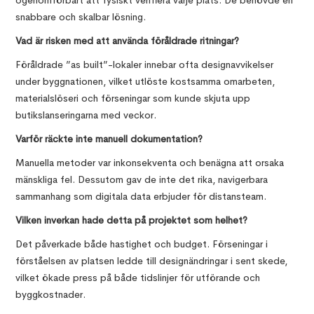
ogenomförbart att fysiskt verifiera varje plats. De behövde en
snabbare och skalbar lösning.
Vad är risken med att använda föråldrade ritningar?
Föråldrade ”as built”-lokaler innebar ofta designavvikelser
under byggnationen, vilket utlöste kostsamma omarbeten,
materialslöseri och förseningar som kunde skjuta upp
butikslanseringarna med veckor.
Varför räckte inte manuell dokumentation?
Manuella metoder var inkonsekventa och benägna att orsaka
mänskliga fel. Dessutom gav de inte det rika, navigerbara
sammanhang som digitala data erbjuder för distansteam.
Vilken inverkan hade detta på projektet som helhet?
Det påverkade både hastighet och budget. Förseningar i
förståelsen av platsen ledde till designändringar i sent skede,
vilket ökade press på både tidslinjer för utförande och
byggkostnader.