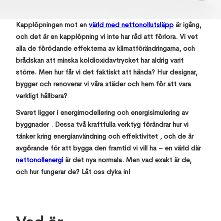
April 28, 2025
,
Kapplöpningen mot en
värld med nettonollutsläpp
är igång,
och det är en kapplöpning vi inte har råd att förlora. Vi vet
alla de förödande effekterna av klimatförändringarna, och
brådskan att minska koldioxidavtrycket har aldrig varit
större. Men hur får vi det faktiskt att hända? Hur designar,
bygger och renoverar vi våra städer och hem för att vara
verkligt hållbara?
Svaret ligger i energimodellering och energisimulering av
byggnader . Dessa två kraftfulla verktyg förändrar hur vi
tänker kring energianvändning och effektivitet , och de är
avgörande för att bygga den framtid vi vill ha – en värld där
nettonollenergi
är det nya normala. Men vad exakt är de,
och hur fungerar de? Låt oss dyka in!