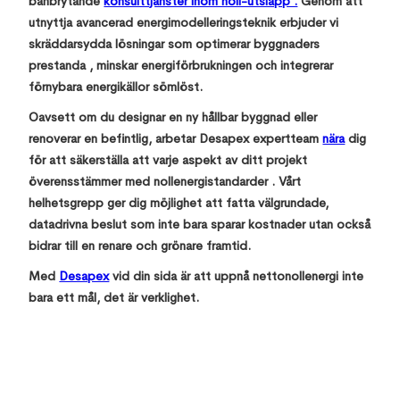
banbrytande
konsulttjänster inom noll-utsläpp .
Genom att
utnyttja avancerad energimodelleringsteknik erbjuder vi
skräddarsydda lösningar som optimerar byggnaders
prestanda , minskar energiförbrukningen och integrerar
förnybara energikällor sömlöst.
Oavsett om du designar en ny hållbar byggnad eller
renoverar en befintlig, arbetar Desapex expertteam
nära
dig
för att säkerställa att varje aspekt av ditt projekt
överensstämmer med nollenergistandarder . Vårt
helhetsgrepp ger dig möjlighet att fatta välgrundade,
datadrivna beslut som inte bara sparar kostnader utan också
bidrar till en renare och grönare framtid.
Med
Desapex
vid din sida är att uppnå nettonollenergi inte
bara ett mål, det är verklighet.