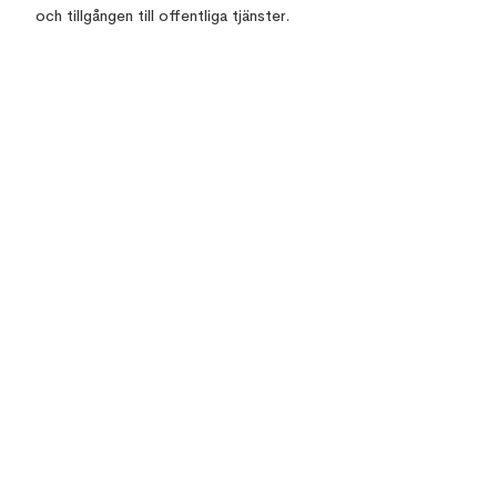
och tillgången till offentliga tjänster.
Top 10 Errors & its solutions in Revit
How to Manage the Common Data
Environment and why it matters?