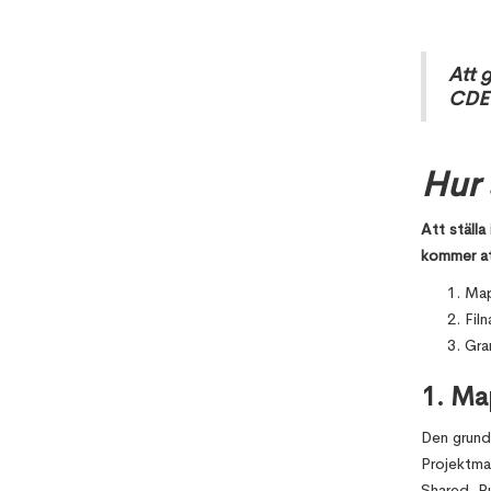
Att g
CDE
Hur 
Att ställ
kommer at
Map
Fil
Gra
1. Ma
Den grund
Projektma
Shared, Pu