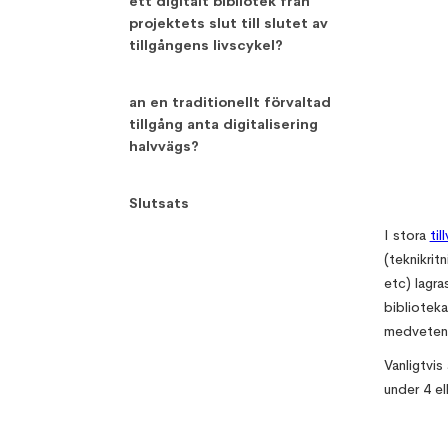
ett digitalt bibliotek från
projektets slut till slutet av
tillgångens livscykel?
an en traditionellt förvaltad
tillgång anta digitalisering
halvvägs?
Slutsats
I stora
til
(teknikrit
etc) lagra
bibliotek
medveten 
Vanligtvis
under 4 ell