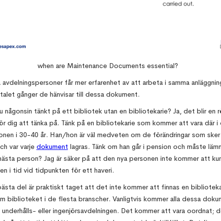
when are Maintenance Documents essential?
 avdelningspersoner får mer erfarenhet av att arbeta i samma anläggnin
talet gånger de hänvisar till dessa dokument.
 någonsin tänkt på ett bibliotek utan en bibliotekarie? Ja, det blir en r
ör dig att tänka på. Tänk på en bibliotekarie som kommer att vara där i
ionen i 30-40 år. Han/hon är väl medveten om de förändringar som sker
ch var varje
dokument
lagras. Tänk om han går i pension och måste läm
l nästa person? Jag är säker på att den nya personen inte kommer att kun
n i tid vid tidpunkten för ett haveri.
ästa del är praktiskt taget att det inte kommer att finnas en bibliotek
m biblioteket i de flesta branscher. Vanligtvis kommer alla dessa doku
 underhålls- eller ingenjörsavdelningen. Det kommer att vara oordnat; 