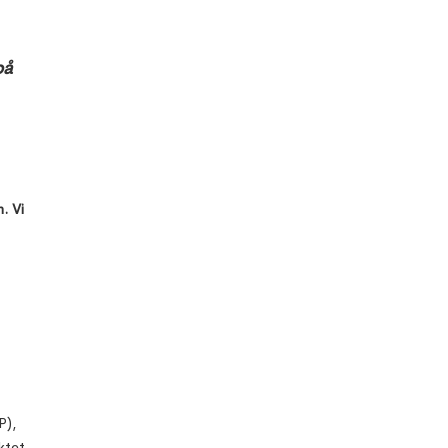
på
. Vi
P),
ktet