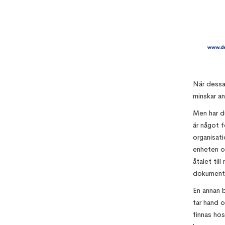
När dessa
minskar an
Men har du
är något f
organisat
enheten o
åtalet til
dokumente
En annan b
tar hand o
finnas hos