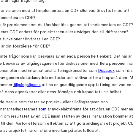
r är några frågor till dig.
 är visionen med att implementera en CDE eller vad är syftet med att
lementera en CDE?
ka är problemen som du försöker lösa genom att implementera en CDE?
neras CDE endast för projektfasen eller utvidgas den till driftsfasen?
ka funktioner förväntas i en CDE?
 är din förståelse för CDE?
 inte frågor som kan besvaras av en enda person helt enkelt. Det här är 
 besvaras av tillgångsägaren efter diskussioner med flera personer in
ionen eller med informationshanteringskonsulter som
Desapex
som förs
rav genom skräddarsydda metoder och strävar efter att uppnå dem. M
 kommer
tillgångsägarna
att ha en grundläggande uppfattning om vad en 
på dess egenskaper eller dess förmåga och kapacitet i sin helhet.
de beslut som fattas av projekt- eller tillgångsägaren och
onshanteringsteamet
som
är nyckelaktörerna för att göra en CDE mer a
n om resultatet av en CDE innan starten av dess installation kommer att
till den. Varför eftersom effekten av att göra ändringar i ett projekt CD
 av projektet har en större inverkan på arbetsflödet.