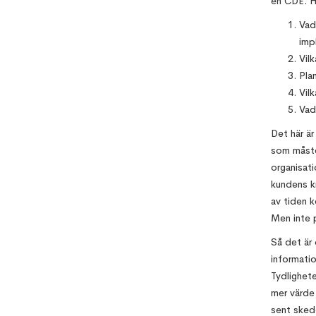
en CDE. Hä
Vad
imp
Vil
Pla
Vil
Vad
Det här är
som måste
organisat
kundens k
av tiden
Men inte 
Så det är 
informati
Tydlighete
mer värde 
sent skede