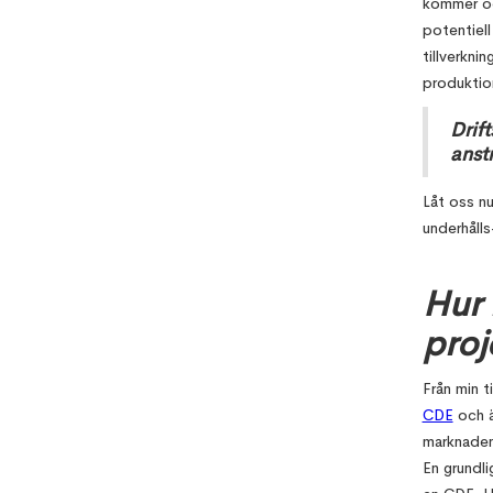
kommer ock
potentiell
tillverkni
produktio
Drift
anst
Låt oss nu
underhålls
Hur 
proj
Från min t
CDE
och ä
marknaden 
En grundl