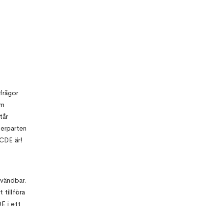
frågor
om
tår
erparten
CDE är!
nvändbar.
 tillföra
E i ett