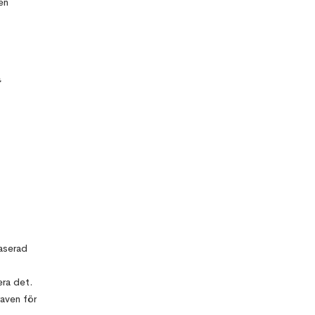
en
baserad
era det.
raven för