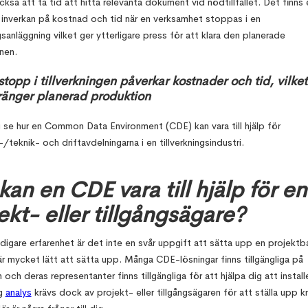
så att ta tid att hitta relevanta dokument vid nödtillfället. Det finns 
 inverkan på kostnad och tid när en verksamhet stoppas i en
ngsanläggning vilket ger ytterligare press för att klara den planerade
nen.
stopp i tillverkningen påverkar kostnader och tid, vilket
ränger planerad produktion
 se hur en Common Data Environment (CDE) kan vara till hjälp för
-/teknik- och driftavdelningarna i en tillverkningsindustri.
kan en CDE vara till hjälp för en
ekt- eller tillgångsägare?
idigare erfarenhet är det inte en svår uppgift att sätta upp en projekt
r mycket lätt att sätta upp. Många CDE-lösningar finns tillgängliga på
och deras representanter finns tillgängliga för att hjälpa dig att install
ig
analys
krävs dock av projekt- eller tillgångsägaren för att ställa upp k