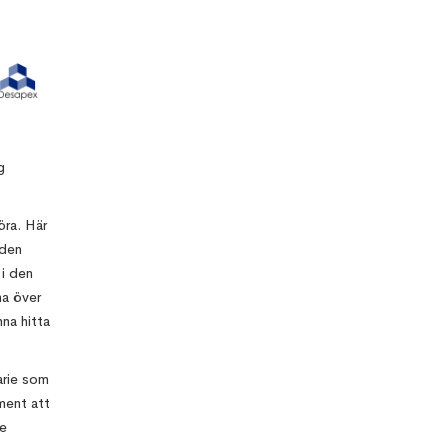
g
öra. Här
 den
 i den
na över
na hitta
arie som
ment att
de