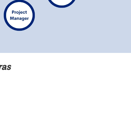
ras
Top 10 Errors
& its
solutions in
Revit
How to
Manage the