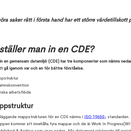
öra saker rätt i första hand har ett större värdetillskott 
ställer man in en CDE?
a in en gemensam datamiljö (CDE) har tre komponenter som nämns nedan
t gå igenom var och en för bättre förståelse.
pstruktur
namnskonvention
nska arbetsflöde
ppstruktur
läggande mappstrukturen för en CDE nämns i
ISO 19650-
standarden.
ppen kommer att innehålla fyra mappar och de är Work In Progress(WI
blished & Archive som visas nedan. Alla dokument relaterade till proje