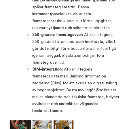
den på användarvänliga instrumentpaneler som
spårar framsteg i realtid. Dessa
instrumentpaneler kan visualisera
framstegsstatistik som slutförda uppgifter,
resursutnyttjande och säkerhetsincidenter.
360-graders framstegsvyer:
AI kan integrera
360-gradersfoton med punktmolndata, vilket
gör det möjligt för intressenter att virtuellt gå
igenom byggarbetsplatsen och jämföra
framsteg över tid.
BIM-integration:
AI kan integrera
framstegsdata med Building Information
Modeling (BIM) för att skapa en digital tvilling
av byggprojektet. Detta möjliggör jämförelser
mellan planerade och faktiska framsteg, belyser
avvikelser och underlättar välgrundat
beslutsfattande.