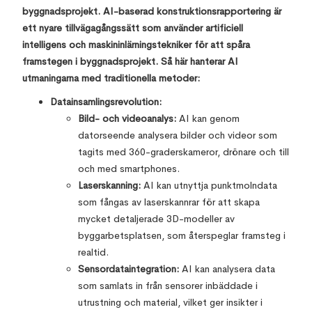
byggnadsprojekt. AI-baserad konstruktionsrapportering är
ett nyare tillvägagångssätt som använder artificiell
intelligens och maskininlärningstekniker för att spåra
framstegen i byggnadsprojekt. Så här hanterar AI
utmaningarna med traditionella metoder:
Datainsamlingsrevolution:
Bild- och videoanalys:
AI kan genom
datorseende analysera bilder och videor som
tagits med 360-graderskameror, drönare och till
och med smartphones.
Laserskanning:
AI kan utnyttja punktmolndata
som fångas av laserskannrar för att skapa
mycket detaljerade 3D-modeller av
byggarbetsplatsen, som återspeglar framsteg i
realtid.
Sensordataintegration:
AI kan analysera data
som samlats in från sensorer inbäddade i
utrustning och material, vilket ger insikter i